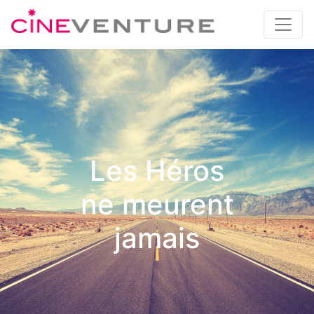
Les Héros
ne meurent
jamais